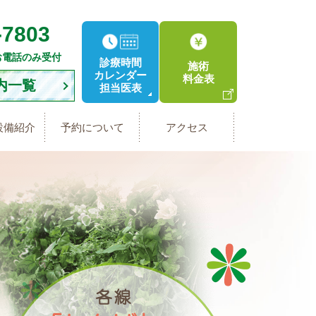
-7803
お電話のみ受付
診療時間
施術
カレンダー
料金表
内一覧
担当医表
設備紹介
予約について
アクセス