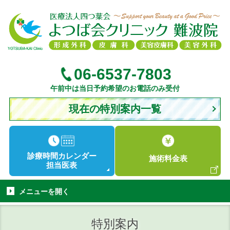
06-6537-7803
午前中は当日予約希望のお電話のみ受付
現在の特別案内一覧
診療時間
カレンダー
施術
料金表
担当医表
メニューを
開く
特別案内