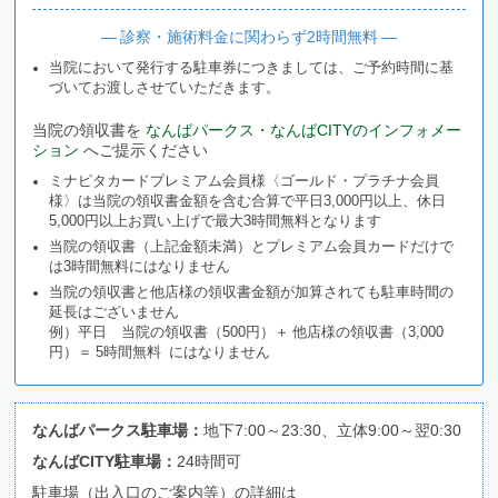
― 診察・施術料金に関わらず2時間無料 ―
当院において発行する駐車券につきましては、ご予約時間に基
づいてお渡しさせていただきます。
当院の領収書を
なんばパークス・なんばCITYのインフォメー
ション
へご提示ください
ミナピタカードプレミアム会員様〈ゴールド・プラチナ会員
様〉は当院の領収書金額を含む合算で平日3,000円以上、休日
5,000円以上お買い上げで最大3時間無料となります
当院の領収書（上記金額未満）とプレミアム会員カードだけで
は3時間無料にはなりません
当院の領収書と他店様の領収書金額が加算されても駐車時間の
延長はございません
例）平日 当院の領収書（500円）＋ 他店様の領収書（3,000
円）＝ 5時間無料 にはなりません
なんばパークス駐車場：
地下7:00～23:30、立体9:00～翌0:30
なんばCITY駐車場：
24時間可
駐車場（出入口のご案内等）の詳細は