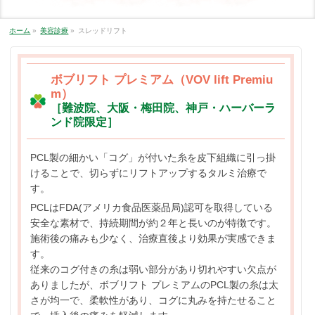
ホーム
»
美容診療
»
スレッドリフト
ボブリフト プレミアム（VOV lift Premiu
m）
［難波院、大阪・梅田院、神戸・ハーバーラ
ンド院限定］
PCL製の細かい「コグ」が付いた糸を皮下組織に引っ掛
けることで、切らずにリフトアップするタルミ治療で
す。
PCLはFDA(アメリカ食品医薬品局)認可を取得している
安全な素材で、持続期間が約２年と長いのが特徴です。
施術後の痛みも少なく、治療直後より効果が実感できま
す。
従来のコグ付きの糸は弱い部分があり切れやすい欠点が
ありましたが、ボブリフト プレミアムのPCL製の糸は太
さが均一で、柔軟性があり、コグに丸みを持たせること