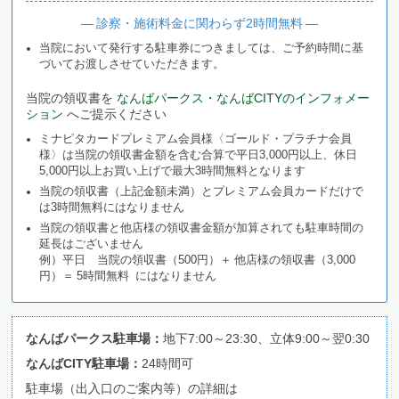
― 診察・施術料金に関わらず2時間無料 ―
当院において発行する駐車券につきましては、ご予約時間に基
づいてお渡しさせていただきます。
当院の領収書を
なんばパークス・なんばCITYのインフォメー
ション
へご提示ください
ミナピタカードプレミアム会員様〈ゴールド・プラチナ会員
様〉は当院の領収書金額を含む合算で平日3,000円以上、休日
5,000円以上お買い上げで最大3時間無料となります
当院の領収書（上記金額未満）とプレミアム会員カードだけで
は3時間無料にはなりません
当院の領収書と他店様の領収書金額が加算されても駐車時間の
延長はございません
例）平日 当院の領収書（500円）＋ 他店様の領収書（3,000
円）＝ 5時間無料 にはなりません
なんばパークス駐車場：
地下7:00～23:30、立体9:00～翌0:30
なんばCITY駐車場：
24時間可
駐車場（出入口のご案内等）の詳細は