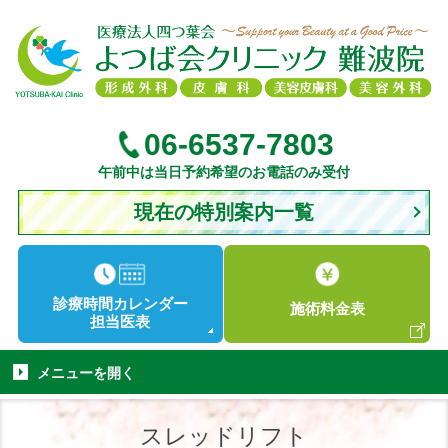
06-6537-7803
午前中は当日予約希望のお電話のみ受付
現在の特別案内一覧
診療時間
カレンダー
施術
料金表
担当医表
メニューを
開く
スレッドリフト