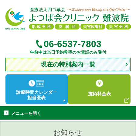
06-6537-7803
午前中は当日予約希望のお電話のみ受付
現在の特別案内一覧
診療時間
カレンダー
施術
料金表
担当医表
メニューを
開く
お知らせ